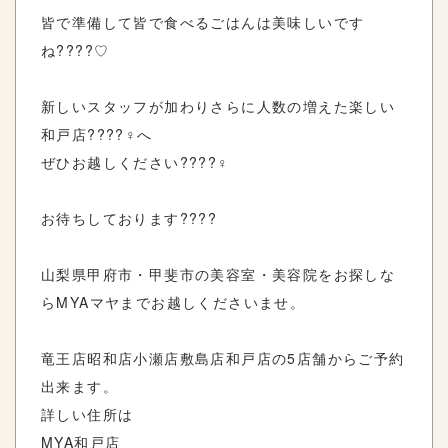
皆で準備して皆で食べるごはんは美味しいです
ね????♡
新しいスタッフが加わりさらに人数の増えた楽しい
和戸店????‍♀️へ
ぜひお越しください????‍♀️
お待ちしております????
山梨県甲府市・甲斐市の美容室・美容院をお探しな
ら
MYA
マヤまでお越しくださいませ。
竜王店
昭和店
小瀬店
敷島店
和戸店の
5
店舗からご予約
出来ます。
詳しい住所は
MYA
和戸店