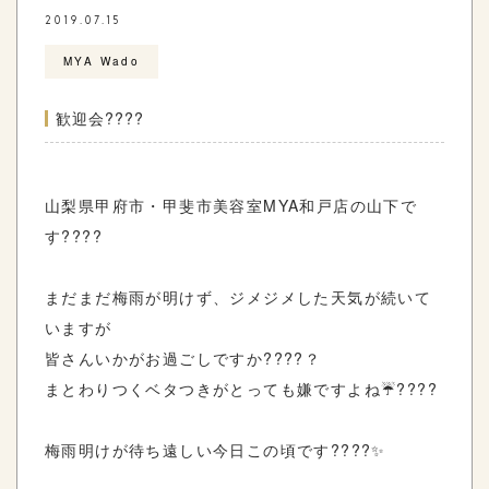
2019.07.15
MYA Wado
歓迎会????
山梨県甲府市・甲斐市美容室
MYA
和戸店の
山下で
す????
まだまだ梅雨が明けず、ジメジメした天気が続いて
いますが
皆さんいかがお過ごしですか????？
まとわりつくベタつきがとっても嫌ですよね☔️????
梅雨明けが待ち遠しい今日この頃です????✨