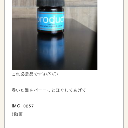
これ必需品です\(//∇//)\
巻いた髪をパーーっとほぐしてあげて
IMG_0257
⇧動画