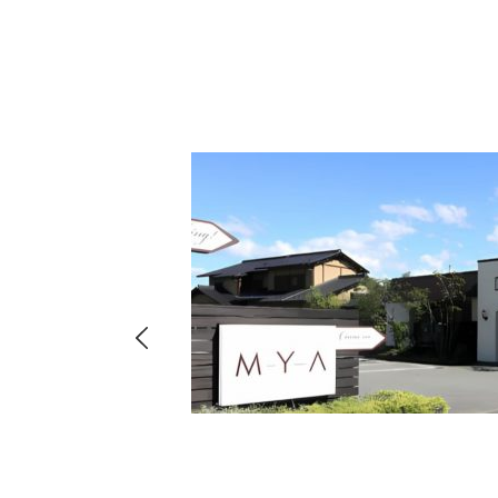
hima
8-
店・店舗
00