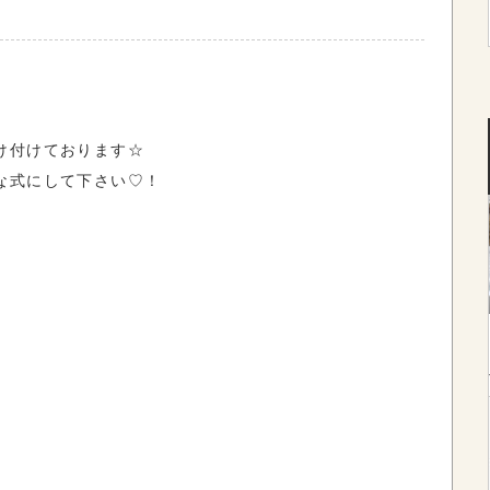
け付けております☆
な式にして下さい♡！