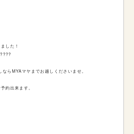
りました！
???
しなら
MYA
マヤまでお越しくださいませ。
ご予約出来ます。