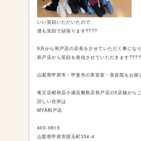
いい笑顔いただいたので
僕も笑顔で頑張ります????
9月から和戸店の店長をさせていただく事にな
和戸店から笑顔を発信させていただきます?????
山梨県甲府市・甲斐市の美容室・美容院をお探
竜王店
昭和店
小瀬店
敷島店
和戸店の
5
店舗から
詳しい住所は
MYA
和戸店
400-0815
山梨県甲府市国玉町
334-4