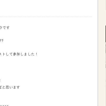
ラ
です
??
ストして参加しました！
！
ばと思います