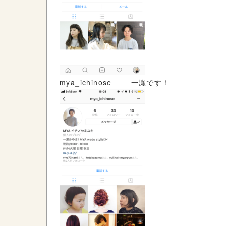
mya_ichinose 一瀬です！