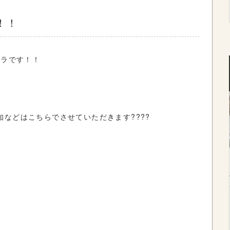
！！
ムラです！！
などはこちらでさせていただきます????