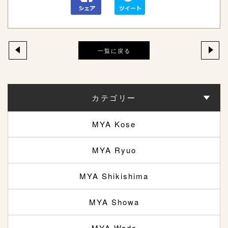
一覧に戻る
カテゴリー
MYA Kose
MYA Ryuo
MYA Shikishima
MYA Showa
MYA Wado