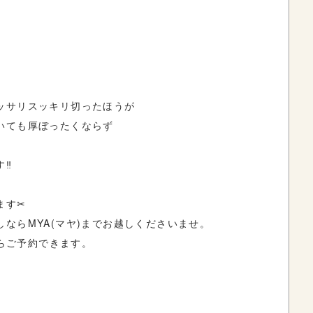
ッサリスッキリ切ったほうが
いても厚ぼったくならず
‼︎
す✂︎
ならMYA(マヤ)までお越しくださいませ。
からご予約できます。