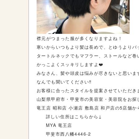
襟元がつまった服が多くなりますよね！
寒いからいつもより髪は長めで、とゆうよりバ
タートルネックでもマフラー、ストールなど巻
かっこよくスッキリしますよ❤️
みなさん、髪や頭皮は悩みが尽きないと思います
なんでも聞いてください‼︎
お客様に合ったスタイルを提案させていただきま
山梨県甲府市・甲斐市の美容室・美容院をお探し
竜王店 昭和店 小瀬店 敷島店 和戸店の5店舗
詳しい住所はこちらから↓
MYA 竜王店
甲斐市西八幡4446-2